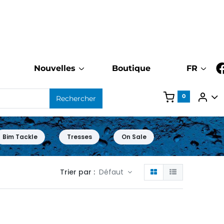
Nouvelles
Boutique
FR
0
Rechercher
Bim Tackle
Tresses
On Sale
Trier par :
Défaut