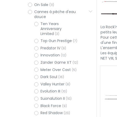
On Sale
(11)
Cannes à pêche d'eau
douce
Ten Years
La Rock'
Anniversary
petits le
Limited
(3)
Pour cet
Top Gun Prestige
(7)
d'une fi
L'ensembl
Predator IV
(9)
Les équi
Innovation
(12)
NET VIII,
Zander Game XT
(12)
Meter Over Cast
(5)
Dark Soul
(16)
Valley Hunter
(8)
Evolution III
(10)
Suonalution II
(10)
Black Force
(9)
Red Shadow
(23)