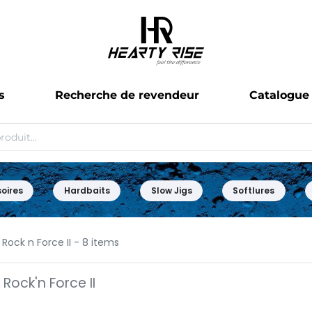
s
Recherche de revendeur
Catalogue
oires
Hardbaits
Slow Jigs
Softlures
Rock n Force II
- 8 items
Rock'n Force II