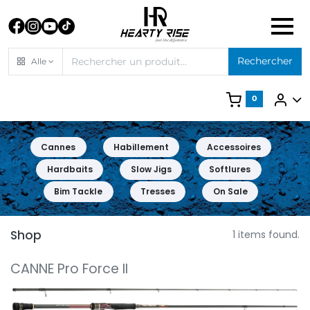
Rechercher
Alle
0
Cannes
Habillement
Accessoires
Hardbaits
Slow Jigs
Softlures
Bim Tackle
Tresses
On Sale
Shop
1 items found.
CANNE Pro Force II