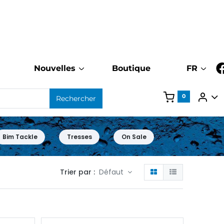
Nouvelles
Boutique
FR
0
Rechercher
Bim Tackle
Tresses
On Sale
Trier par :
Défaut