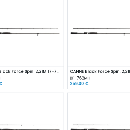
CANNE Black Force Spin. 2,31M 17-70G
H
BF-762MH
€
259,00
€