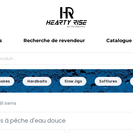
s
Recherche de revendeur
Catalogue
oires
Hardbaits
Slow Jigs
Softlures
81 items
s à pêche d'eau douce