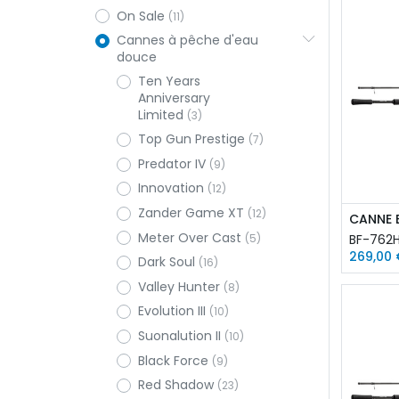
On Sale
(11)
Cannes à pêche d'eau
douce
Ten Years
Anniversary
Limited
(3)
Top Gun Prestige
(7)
Predator IV
(9)
Innovation
(12)
Zander Game XT
(12)
Meter Over Cast
BF-762
(5)
269,00
Dark Soul
(16)
Valley Hunter
(8)
Evolution III
(10)
Suonalution II
(10)
Black Force
(9)
Red Shadow
(23)