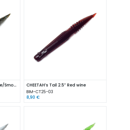
CHEETAH’s Tail 2.5” Black Blue/Smoke Silver
CHEETAH’s Tail 2.5” Red wine
BIM-CT25-03
8,90
€