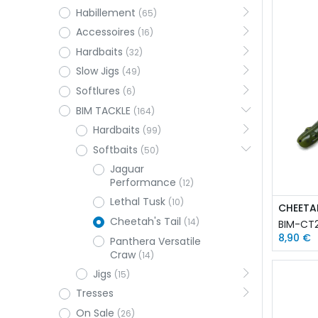
Habillement
(65)
Accessoires
(16)
Hardbaits
(32)
Slow Jigs
(49)
Softlures
(6)
BIM TACKLE
(164)
Hardbaits
(99)
Softbaits
(50)
Jaguar
Performance
(12)
Lethal Tusk
(10)
CHEETAH
Cheetah's Tail
(14)
BIM-CT
8,90
€
Panthera Versatile
Craw
(14)
Jigs
(15)
Tresses
On Sale
(26)