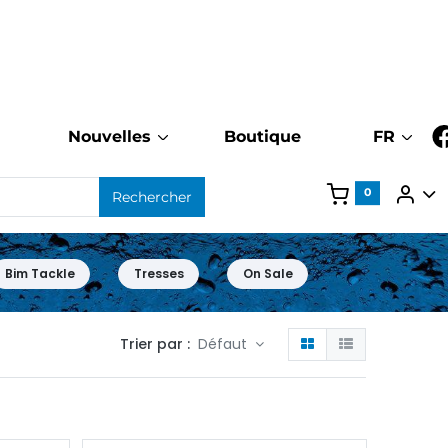
Nouvelles
Boutique
FR
0
Rechercher
Bim Tackle
Tresses
On Sale
Trier par :
Défaut