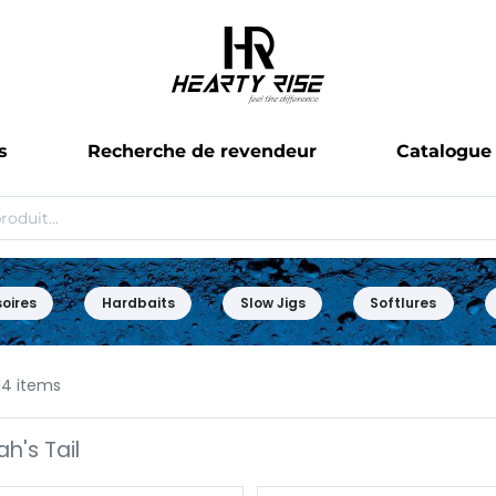
s
Recherche de revendeur
Catalogue
oires
Hardbaits
Slow Jigs
Softlures
14 items
h's Tail