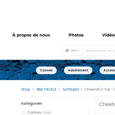
À propos de nous
Photos
Vidéo
Alle
Cannes
Habillement
Access
Shop
BIM TACKLE
Softbaits
Cheetah's Tail
- 
Kategorien
Cheeta
Cannes
(548)