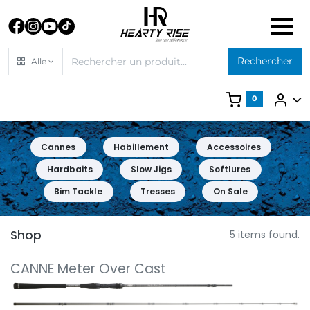
Rechercher
Alle
0
Cannes
Habillement
Accessoires
Hardbaits
Slow Jigs
Softlures
Bim Tackle
Tresses
On Sale
Shop
5 items found.
CANNE Meter Over Cast