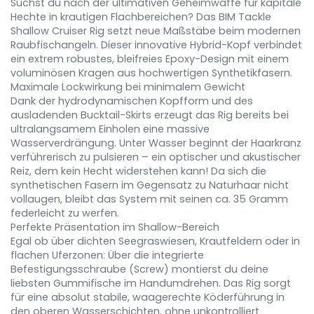
Suchst du nach der ultimativen Geheimwaffe für kapitale
Hechte in krautigen Flachbereichen? Das BIM Tackle
Shallow Cruiser Rig setzt neue Maßstäbe beim modernen
Raubfischangeln. Dieser innovative Hybrid-Kopf verbindet
ein extrem robustes, bleifreies Epoxy-Design mit einem
voluminösen Kragen aus hochwertigen Synthetikfasern.
Maximale Lockwirkung bei minimalem Gewicht
Dank der hydrodynamischen Kopfform und des
ausladenden Bucktail-Skirts erzeugt das Rig bereits bei
ultralangsamem Einholen eine massive
Wasserverdrängung. Unter Wasser beginnt der Haarkranz
verführerisch zu pulsieren – ein optischer und akustischer
Reiz, dem kein Hecht widerstehen kann! Da sich die
synthetischen Fasern im Gegensatz zu Naturhaar nicht
vollaugen, bleibt das System mit seinen ca. 35 Gramm
federleicht zu werfen.
Perfekte Präsentation im Shallow-Bereich
Egal ob über dichten Seegraswiesen, Krautfeldern oder in
flachen Uferzonen: Über die integrierte
Befestigungsschraube (Screw) montierst du deine
liebsten Gummifische im Handumdrehen. Das Rig sorgt
für eine absolut stabile, waagerechte Köderführung in
den oberen Wasserschichten, ohne unkontrolliert