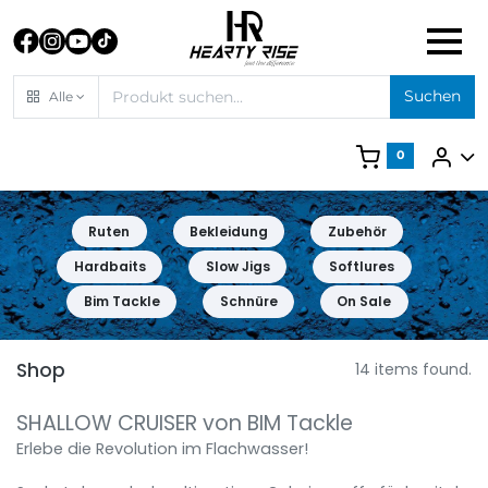
Suchen
Alle
0
Ruten
Bekleidung
Zubehör
Hardbaits
Slow Jigs
Softlures
Bim Tackle
Schnüre
On Sale
Shop
14 items found.
SHALLOW CRUISER von BIM Tackle
Erlebe die Revolution im Flachwasser!