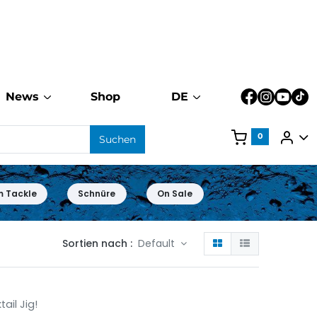
News
Shop
DE
0
Suchen
m Tackle
Schnüre
On Sale
Sortien nach :
Default
ail Jig!