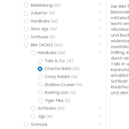
Bekleidung
(65)
Der BIM 
Besonder
Zubehör
(16)
mittelsc
Hardbaits
(32)
leicht e
Slow Jigs
Vibratio
(49)
und Buck
Softlures
(6)
widersta
BIM TACKLE
(164)
zusätzli
Drilling
Hardbaits
(99)
durch ei
Tails & Co.
(16)
Tails in
Chacha Baits
(35)
Kaninche
erhältlic
Crazy Rabbit
(19)
Softbait
Shallow Cruiser
(14)
Raubfisc
Roaring Lion
und den 
(10)
Tiger Pike
(5)
Softbaits
(50)
Jigs
(15)
Schnüre