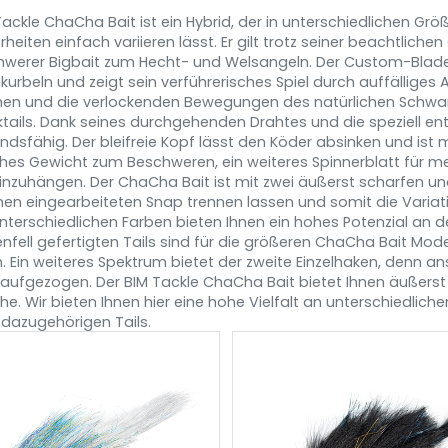
Tackle ChaCha Bait ist ein Hybrid, der in unterschiedlichen Grö
heiten einfach variieren lässt. Er gilt trotz seiner beachtlic
hwerer Bigbait zum Hecht- und Welsangeln. Der Custom-Blade a
inkurbeln und zeigt sein verführerisches Spiel durch auffälliges
nen und die verlockenden Bewegungen des natürlichen Schwan
tails. Dank seines durchgehenden Drahtes und die speziell en
ndsfähig. Der bleifreie Kopf lässt den Köder absinken und ist 
ches Gewicht zum Beschweren, ein weiteres Spinnerblatt für m
, einzuhängen. Der ChaCha Bait ist mit zwei äußerst scharfen u
nen eingearbeiteten Snap trennen lassen und somit die Variati
 unterschiedlichen Farben bieten Ihnen ein hohes Potenzial an 
nfell gefertigten Tails sind für die größeren ChaCha Bait Mod
h. Ein weiteres Spektrum bietet der zweite Einzelhaken, denn ans
 aufgezogen. Der BIM Tackle ChaCha Bait bietet Ihnen äußerst v
he. Wir bieten Ihnen hier eine hohe Vielfalt an unterschiedlic
dazugehörigen Tails.