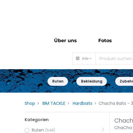
Über uns
Fotos
Alle
Ruten
Bekleidung
Zubeh
Shop
BIM TACKLE
Hardbaits
Chacha Baits
- 3
Kategorien
Chacha
ChaCha B
Ruten
(548)