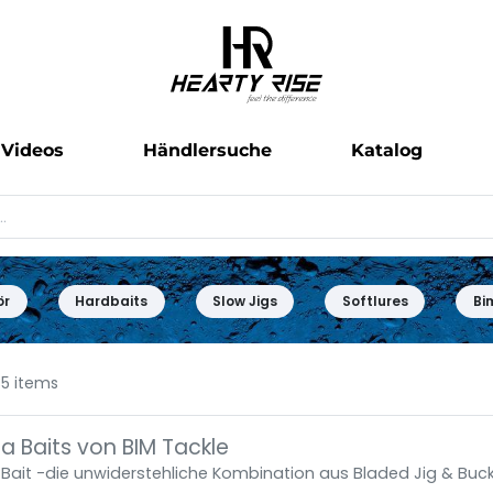
Videos
Händlersuche
Katalog
ör
Hardbaits
Slow Jigs
Softlures
Bi
5 items
 Baits von BIM Tackle
ait -die unwiderstehliche Kombination aus Bladed Jig & Buckt