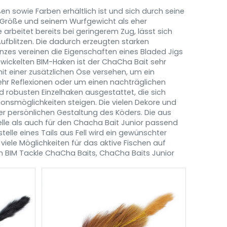
ßen sowie Farben erhältlich ist und sich durch seine
hen Größe und seinem Wurfgewicht als eher
rbeitet bereits bei geringerem Zug, lässt sich
 Aufblitzen. Die dadurch erzeugten starken
zes vereinen die Eigenschaften eines Bladed Jigs
twickelten BIM-Haken ist der ChaCha Bait sehr
mit einer zusätzlichen Öse versehen, um ein
ehr Reflexionen oder um einen nachträglichen
nd robusten Einzelhaken ausgestattet, die sich
onsmöglichkeiten steigen. Die vielen Dekore und
der persönlichen Gestaltung des Köders. Die aus
elle als auch für den Chacha Bait Junior passend
telle eines Tails aus Fell wird ein gewünschter
iele Möglichkeiten für das aktive Fischen auf
hen BIM Tackle ChaCha Baits, ChaCha Baits Junior