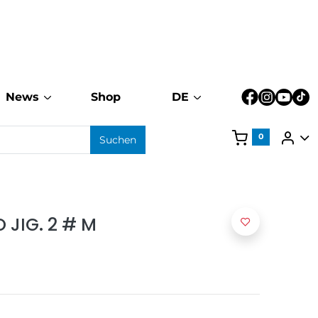
News
Shop
DE
0
Suchen
 JIG. 2 # M